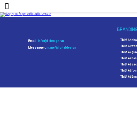
BRANDIN
Thiết kế nh
Email:
info@i-design.vn
Thiết kế we
Messenger:
m.me/idigitaldesign
Thiết kế gia
Thiết kế bản
Thiết kế sá
Thiết kế fon
Thiết kế Em