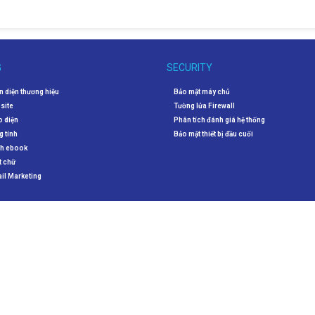
G
SECURITY
ận diện thương hiệu
Bảo mật máy chủ
bsite
Tường lửa Firewall
o diện
Phân tích đánh giá hệ thống
g tính
Bảo mật thiết bị đầu cuối
ch ebook
t chữ
ail Marketing