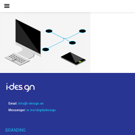
Email:
info@i-design.vn
Messenger:
m.me/idigitaldesign
BRANDING