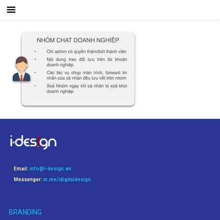
Email:
info@i-design.vn
Messenger:
m.me/idigitaldesign
BRANDING