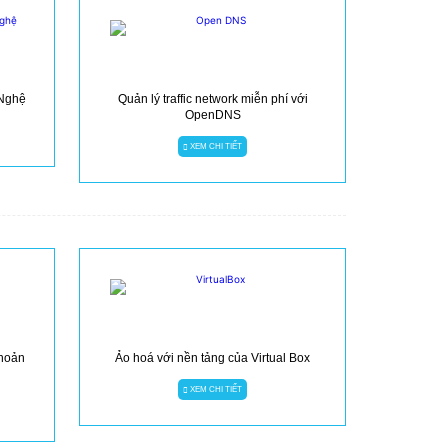
 Nghệ
Quản lý traffic network miễn phí với
OpenDNS
XEM CHI TIẾT
khoản
Ảo hoá với nền tảng của Virtual Box
XEM CHI TIẾT