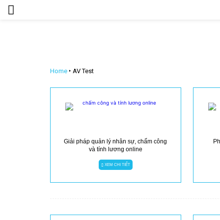
Home
‣
AV Test
Giải pháp quản lý nhân sự, chấm công
Ph
và tính lương online
XEM CHI TIẾT