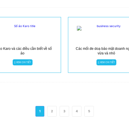
o Karo và các điều cần biết về số
Các mối đe doạ bảo mật doanh n
ảo
vừa và nhỏ
XEM CHI TIẾT
XEM CHI TIẾT
1
2
3
4
5