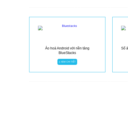
Ảo hoá Android với nền tảng
Số ả
BlueStacks
XEM CHI TIẾT