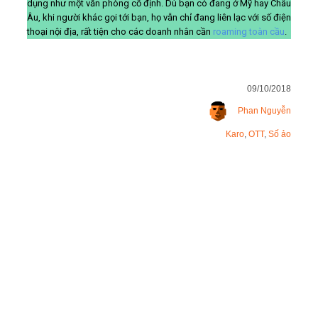
dụng như một văn phòng cố định. Dù bạn có đang ở Mỹ hay Châu
Âu, khi người khác gọi tới bạn, họ vẫn chỉ đang liên lạc với số điện
thoại nội địa, rất tiện cho các doanh nhân cần
roaming toàn cầu
.
09/10/2018
Phan Nguyễn
Karo
,
OTT
,
Số ảo